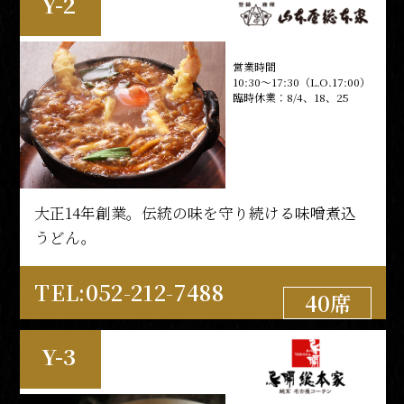
Y-2
M-7
営業時間
10:30～17:30（L.O.17:00）
臨時休業：8/4、18、25
営業時間
平日
9:30～17:00（L.O.16:30）
土日祝
9:30～18:00（L.O.17:00）
特別営業時間延長：
8/8～16 9:30～
19:00（L.O.18:00）
大正14年創業。伝統の味を守り続ける味噌煮込
※状況により、記載の時間よ
うどん。
り前に営業を終了させていた
だく場合がございます。
【人気の忍者商品】と一緒に、名古屋観光の思
TEL:052-212-7488
40席
い出を作ろう！！
Y-3
TEL:052-212-5560
102席