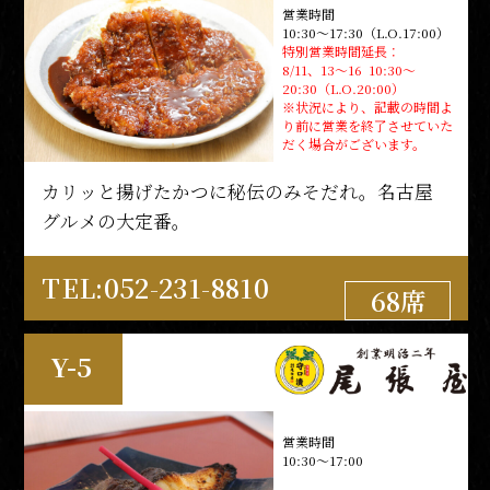
営業時間
17:00～22:00（L.O.21:00）
10:30～17:30（L.O.17:00）
営業時間短縮：
7/2、10
特別営業時間延長：
11:00～15:00（L.O.14:30）
8/11、13～16 10:30～
20:30（L.O.20:00）
※状況により、記載の時間よ
り前に営業を終了させていた
だく場合がございます。
濃厚豚骨魚介のスープと添加物不使用の自家製
麺。
カリッと揚げたかつに秘伝のみそだれ。名古屋
グルメの大定番。
TEL:052-212-7375
19席
TEL:052-231-8810
68席
M-3
Y-5
営業時間
11:00～15:00（L.O.14:30）
営業時間
17:00～23:00（L.O.22:00）
10:30～17:00