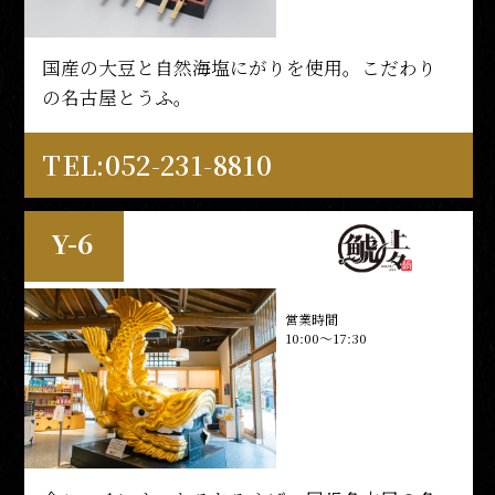
やみつきになる人続出。ひと味違う、進化した
あんかけスパ。
国産の大豆と自然海塩にがりを使用。こだわり
の名古屋とうふ。
TEL:052-212-5554
33席
TEL:052-231-8810
M-1
Y-6
営業時間
平日 11:00 ～ 18:00
営業時間
土日祝 10:00～17:00
10:00～17:30
薄皮パリパリ中身がたっぷりの金しゃち焼と、
濃厚でミルキーなソフトクリーム。