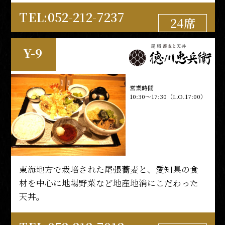
TEL:052-291-4139
90席
TEL:052-212-7237
24席
Y-9
義直ゾーン
(正門エリア)
営業時間
10:30～17:30（L.O.17:00）
東海地方で栽培された尾張蕎麦と、愛知県の食
材を中心に地場野菜など地産地消にこだわった
天丼。