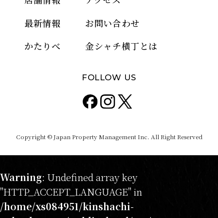
最新情報
お問い合わせ
かたりべ
金シャチ横丁とは
FOLLOW US
Copyright © Japan Property Management Inc. All Right Reserved
Warning
: Undefined array key
"HTTP_ACCEPT_LANGUAGE" in
/home/xs084951/kinshachi-