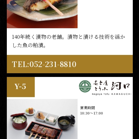
選び抜いた旬の恵み、その鮮度と個性を活か
し、丹精込めた創作寿司。
140年続く漬物の老舗。漬物と漬ける技術を活か
した魚の粕漬。
TEL:052-386-6326
29席
TEL:052-231-8810
M-2
Y-5
営業時間
11:00～22:00（L.O.21:00）
営業時間
10:30～17:00