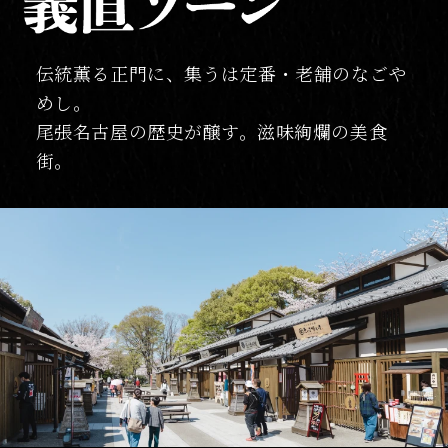
伝統薫る正門に、集うは定番・老舗のなごや
新風起こす東門。集うは気鋭の店舗たち。
めし。
新しき食の文化を描き出す、美味繚乱の晴れ
尾張名古屋の歴史が醸す。滋味絢爛の美食
舞台。
街。