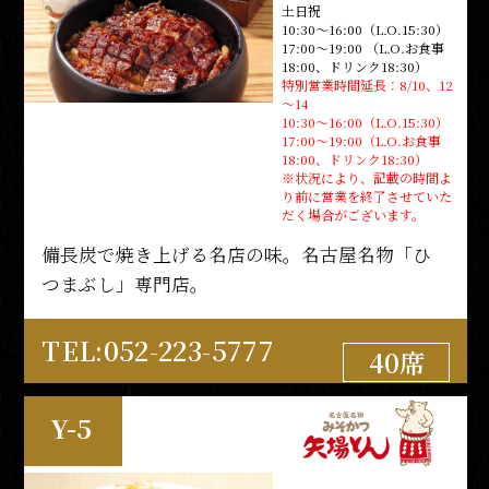
土日祝
10:30～16:00（L.O.15:30）
営業時間
17:00～19:00 （L.O.お食事
10:30～22:00（L.O.21:00）
18:00、
ドリンク18:30）
特別営業時間延長：
8/10、12
～14
10:30～16:00（L.O.15:30）
17:00～19:00（L.O.お食事
18:00、ドリンク18:30）
※状況により、記載の時間よ
り前に営業を終了させていた
名古屋名物も食べられる有機野菜中心のカフェ
だく場合がございます。
＆ダイニング
備長炭で焼き上げる名店の味。名古屋名物「ひ
つまぶし」専門店。
TEL:052-212-8553
54席
TEL:052-223-5777
40席
M-4
Y-5
営業時間
11:00～15:00（L.O.14:30）