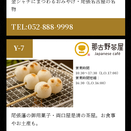
金シャチにまつわるおみやげ・尾張名古屋の名
物
TEL:052-291-4139
TEL:052-888-9998
M-1
Y-7
営業時間
11:00～19:00
営業時間
10:30～17:30（L.O.17:00）
営業時間短縮：
16:30（L.O.16:00）
世界TOP100人に選ばれた篠原秀和シェフによ
る、名古屋初!和風ラザニア専門店。
尾張藩の御用菓子・両口屋是清の茶屋。お食事
やお土産も。