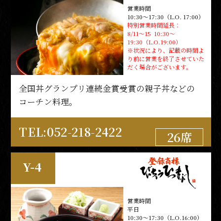
営業時間
M-6
10:30～17:30（L.O. 17:00）
特別営業時間延長：
8/11～15 10:30～
19:30（L.O.19:00）
営業時間
※状況により、記載の時間よ
11:00～15:00（L.O.14:30）
り前に営業を終了させていた
17:00～22:00（L.O.21:30）
だく場合がございます。
臨時休業：8/5,12,19,26
全国丼グランプリ連続金賞受賞の親子丼などの
コーチン料理。
新鮮食材と巧みな技による創作串揚げとワイン
TEL:052-218-2422
26席
の店。
Y-4
TEL:052-212-5559
30席
営業時間
M-5
平日
10:30～17:30（L.O.16:00）