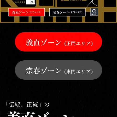
義直ゾーン
(正門エリア)
宗春ゾーン
(東門エリア)
「伝統、正統」の
「新風、変化」の