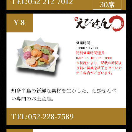
TEL:052-212-7012
30席
Y-8
営業時間
10:00～17:30
特別営業時間延長：
8/8～16 10:00～18:00
※状況により、記載の時間よ
り前に営業を終了させていた
だく場合がございます。
知多半島の新鮮な素材を生かした、えびせんべ
い専門のお土産店。
TEL:052-228-7589