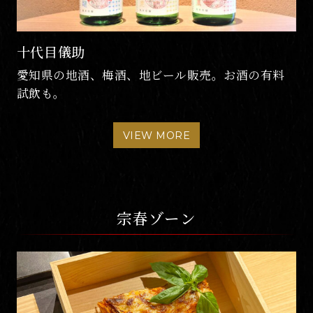
山本屋総本家 金シャチ横丁店
大正14年創業。伝統の味を守り続ける味噌煮込う
どん。
VIEW MORE
宗春ゾーン