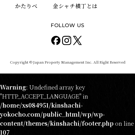
かたりべ
金シャチ横丁とは
FOLLOW US
Copyright © Japan Property Management Inc. All Right Reserved
Warning
: Undefined array key
"HTTP_ACCEPT_LANGUAGE" in
/home/xs084951/kinshachi-
yokocho.com/public_html/wp/wp-
content/themes/kinshachi/footer.php
on line
107