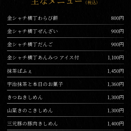
主なメニュー
（税込）
金シャチ横丁わらび餅
800円
金シャチ横丁ぜんざい
900円
金シャチ横丁だんご
900円
金シャチ横丁あんみつ アイス付
1,100円
抹茶ぱふぇ
1,450円
宇治抹茶と本日のお菓子
1,360円
きつねきしめん
1,300円
山菜きのこきしめん
1,300円
三元豚の豚肉きしめん
1,400円