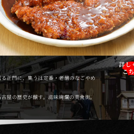
詳し
こ
薫る正門に、集うは定番・老舗のなごやめ
名古屋の歴史が醸す。滋味絢爛の美食街。