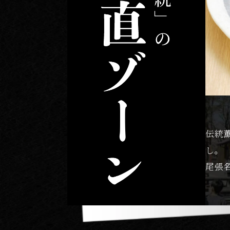
伝統
し。
尾張