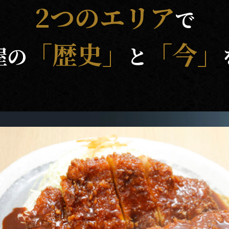
2つのエリア
で
「歴史」
「今」
屋の
と