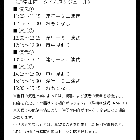
《通常出陣＿タイムスケジュール》
■ 演武①
11:00〜11:15 滝行＋ミニ演武
11:15〜11:30 おもてなし
■ 演武②
12:00〜12:15 滝行＋ミニ演武
12:15〜12:30 市中見廻り
■ 演武③
13:00〜13:15 滝行＋ミニ演武
■ 演武④
14:15〜15:00 市中見廻り
15:15〜15:30 滝行＋ミニ演武
15:30〜15:45 おもてなし
※当日の気温上昇によっては、観客および演者の安全を最優先し、
内容を変更してお届けする場合があります。（詳細は
公式SNS
にて)
※天候その他諸事情により、時間や内容が予告なく変更になる場合
があります。
※「おもてなし」とは、希望者のみを対象とした個別写真撮影と、
1名につき約1分程度の短いトーク対応を指します。