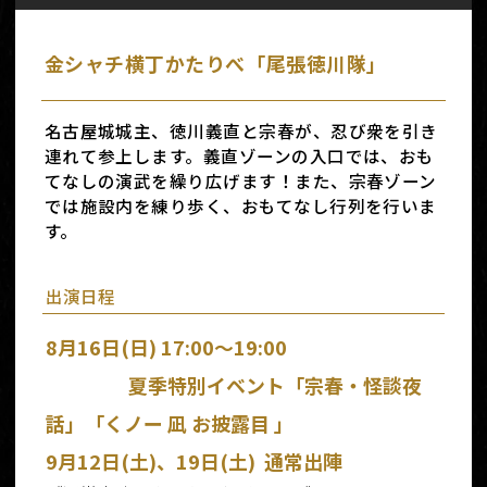
金シャチ横丁かたりべ「尾張徳川隊」
名古屋城城主、徳川義直と宗春が、忍び衆を引き
連れて参上します。義直ゾーンの入口では、おも
てなしの演武を繰り広げます！また、宗春ゾーン
では施設内を練り歩く、おもてなし行列を行いま
す。
出演日程
8月
16日(日) 17:00～19:00
夏季特別イベント「宗春・怪談夜
話」「くノー 凪 お披露目 」
9月
12日(土)、19日(土) 通常出陣