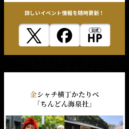
詳しいイベント
情報を随時更新！
金
シャチ横丁かたりべ
「ちんどん海泉社」