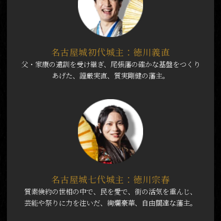
名古屋城初代城主：徳川義直
父・家康の遺訓を受け継ぎ、尾張藩の確かな基盤をつくり
あげた、謹厳実直、質実剛健の藩主。
名古屋城七代城主：徳川宗春
質素倹約の世相の中で、民を愛で、街の活気を重んじ、
芸能や祭りに力を注いだ、絢爛豪華、自由闊達な藩主。