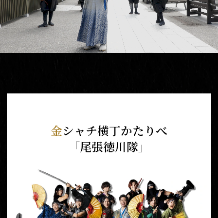
金
シャチ横丁かたりべ
「尾張徳川隊」