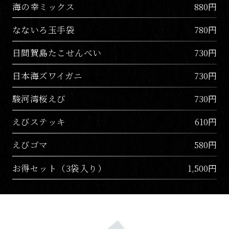
海の幸ミックス
880円
なないろ玉手袋
780円
日間賀島たこせんべい
730円
日本海ズワイガニ
730円
駿河湾桜えび
730円
えびステッキ
610円
えびゴマ
580円
お得セット（3袋入り）
1,500円