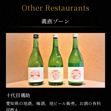
Other Restaurants
義直ゾーン
山本屋総本家 金シャチ横丁店
大正14年創業。伝統の味を守り続ける味噌煮込う
どん。