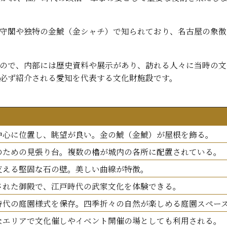
守閣や独特の金鯱（金シャチ）で知られており、名古屋の象徴
ので、内部には歴史資料や展示があり、訪れる人々に当時の文
必ず紹介される愛知を代表する文化財施設です。
中心に位置し、眺望が良い。金の鯱（金鯱）が屋根を飾る。
のための見張り台。複数の櫓が城内の各所に配置されている。
支える堅固な石の壁。美しい曲線が特徴。
された御殿で、江戸時代の武家文化を体験できる。
時代の庭園様式を保存。四季折々の自然が楽しめる庭園スペー
なエリアで文化催しやイベント開催の場としても利用される。