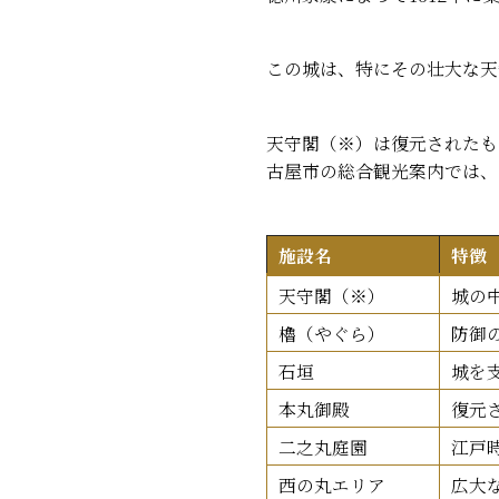
この城は、特にその壮大な天
天守閣（※）は復元されたも
古屋市の総合観光案内では、
施設名
特徴
天守閣（※）
城の
櫓（やぐら）
防御
石垣
城を
本丸御殿
復元
二之丸庭園
江戸
西の丸エリア
広大