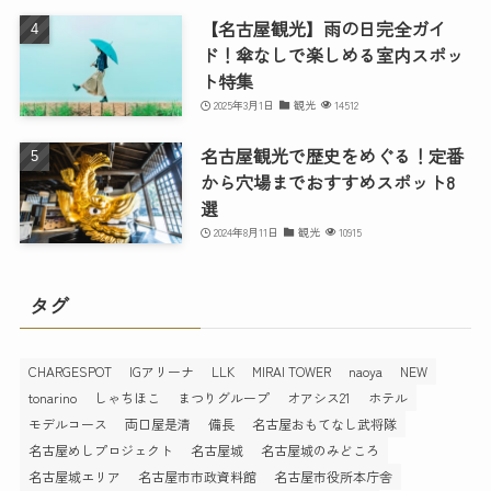
【名古屋観光】雨の日完全ガイ
ド！傘なしで楽しめる室内スポッ
ト特集
2025年3月1日
観光
14512
名古屋観光で歴史をめぐる！定番
から穴場までおすすめスポット8
選
2024年8月11日
観光
10915
タグ
CHARGESPOT
IGアリーナ
LLK
MIRAI TOWER
naoya
NEW
tonarino
しゃちほこ
まつりグループ
オアシス21
ホテル
モデルコース
両口屋是清
備長
名古屋おもてなし武将隊
名古屋めしプロジェクト
名古屋城
名古屋城のみどころ
名古屋城エリア
名古屋市市政資料館
名古屋市役所本庁舎