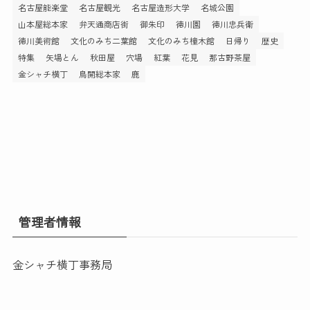
名古屋能楽堂
名古屋観光
名古屋造形大学
名城公園
山本屋総本家
弁天通商店街
御朱印
徳川園
徳川忠兵衛
徳川美術館
文化のみち二葉館
文化のみち橦木館
日帰り
歴史
特集
矢場とん
秋田屋
穴場
紅葉
花見
那古野茶屋
金シャチ横丁
鳥開総本家
鹿
管理者情報
金シャチ横丁事務局