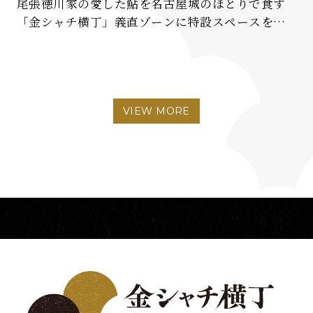
尾張徳川家の愛した鮎を名古屋城のほとりで食す
「金シャチ横丁」義直ゾーンに特設スペースを設
けて、鮎料理「名城やな」がOPEN！姿、香り、味
にこだわり、淡白なのに、コクのある美味しい鮎
をご提供します。※最新情報は公式HPを […]
VIEW MORE