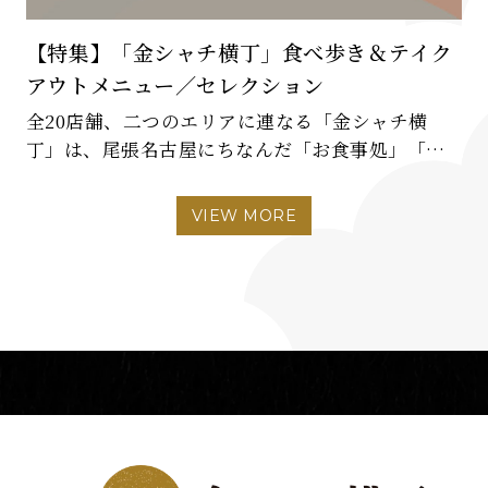
【特集】「金シャチ横丁」食べ歩き＆テイク
アウトメニュー／セレクション
全20店舗、二つのエリアに連なる「金シャチ横
丁」は、尾張名古屋にちなんだ「お食事処」「カ
フェ」「お土産店」が揃ってます。複数店舗のメ
ニューをテイクアウトし、「金シャチ横丁」内で
VIEW MORE
お召し上がりいただけます。名古屋城は再入場可
[…]