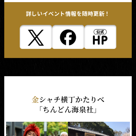
詳しいイベント
情報を随時更新！
金
シャチ横丁かたりべ
「ちんどん海泉社」