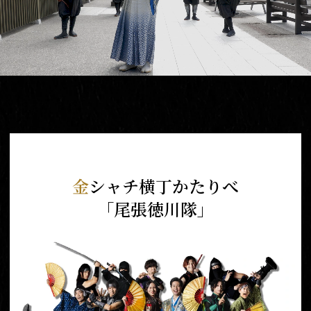
金
シャチ横丁かたりべ
「尾張徳川隊」