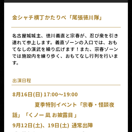
金シャチ横丁かたりべ「尾張徳川隊」
名古屋城城主、徳川義直と宗春が、忍び衆を引き
連れて参上します。義直ゾーンの入口では、おも
てなしの演武を繰り広げます！また、宗春ゾーン
では施設内を練り歩く、おもてなし行列を行いま
す。
出演日程
8月
16日(日) 17:00～19:00
夏季特別イベント「宗春・怪談夜
話」「くノー 凪 お披露目 」
9月
12日(土)、19日(土) 通常出陣