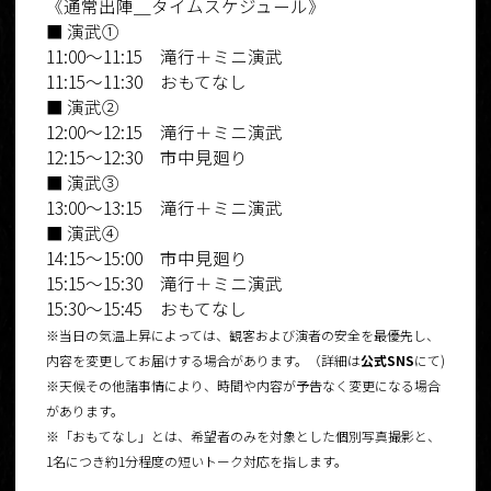
《通常出陣＿タイムスケジュール》
■ 演武①
11:00〜11:15 滝行＋ミニ演武
11:15〜11:30 おもてなし
■ 演武②
12:00〜12:15 滝行＋ミニ演武
12:15〜12:30 市中見廻り
■ 演武③
13:00〜13:15 滝行＋ミニ演武
■ 演武④
14:15〜15:00 市中見廻り
15:15〜15:30 滝行＋ミニ演武
15:30〜15:45 おもてなし
※当日の気温上昇によっては、観客および演者の安全を最優先し、
内容を変更してお届けする場合があります。（詳細は
公式SNS
にて)
※天候その他諸事情により、時間や内容が予告なく変更になる場合
があります。
※「おもてなし」とは、希望者のみを対象とした個別写真撮影と、
1名につき約1分程度の短いトーク対応を指します。