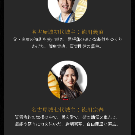
名古屋城初代城主：徳川義直
父・家康の遺訓を受け継ぎ、尾張藩の確かな基盤をつくり
あげた、謹厳実直、質実剛健の藩主。
名古屋城七代城主：徳川宗春
質素倹約の世相の中で、民を愛で、街の活気を重んじ、
芸能や祭りに力を注いだ、絢爛豪華、自由闊達な藩主。