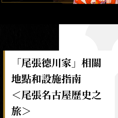
「尾張德川家」相關
地點和設施指南
＜尾張名古屋歷史之
旅＞