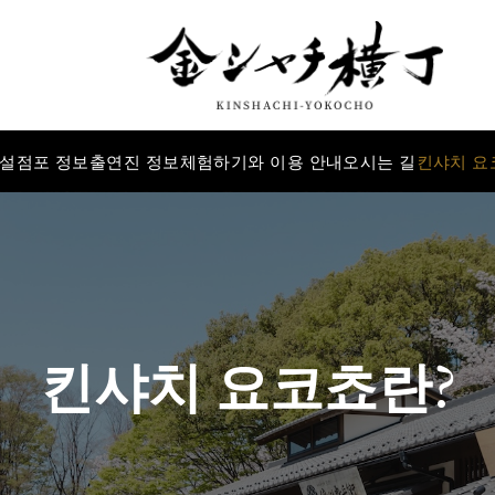
설
점포 정보
출연진 정보
체험하기와 이용 안내
오시는 길
킨샤치 요
킨샤치 요코쵸란?