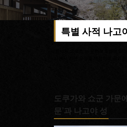
특별 사적 나고야
‘킨샤치 요코쵸’는 문화보호법에 따라 
시에서 기본 구상을 책정하여 공표한 뒤
도쿠가와 쇼군 가문에
문’과 나고야 성