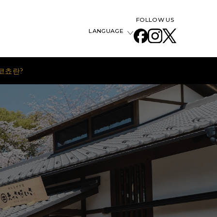
FOLLOW US
LANGUAGE
코쵸란?