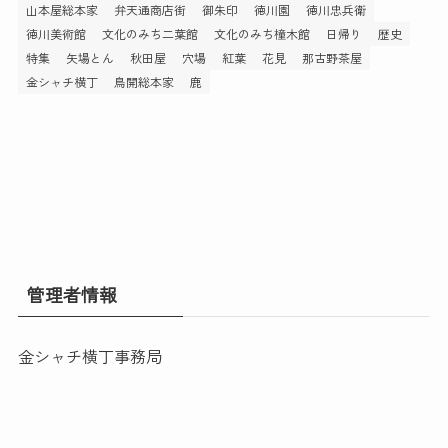
山本屋総本家
弁天通商店街
御朱印
徳川園
徳川忠兵衛
徳川美術館
文化のみち二葉館
文化のみち橦木館
日帰り
歴史
特集
矢場とん
秋田屋
穴場
紅葉
花見
那古野茶屋
金シャチ横丁
鳥開総本家
鹿
管理者情報
金シャチ横丁事務局