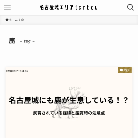
ホーム
鹿
鹿
– tag –
観光