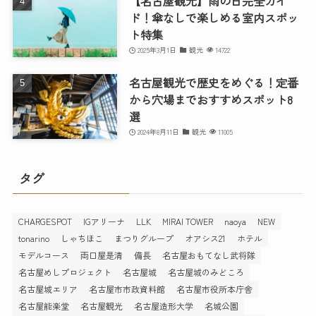
【名古屋観光】雨の日完全ガイ
ド！傘なしで楽しめる室内スポッ
ト特集
2025年3月1日
観光
14722
名古屋観光で歴史をめぐる！定番
から穴場までおすすめスポット8
選
2024年8月11日
観光
11005
タグ
CHARGESPOT
IGアリーナ
LLK
MIRAI TOWER
naoya
NEW
tonarino
しゃちほこ
まつりグループ
オアシス21
ホテル
モデルコース
両口屋是清
備長
名古屋おもてなし武将隊
名古屋めしプロジェクト
名古屋城
名古屋城のみどころ
名古屋城エリア
名古屋市市政資料館
名古屋市役所本庁舎
名古屋能楽堂
名古屋観光
名古屋造形大学
名城公園