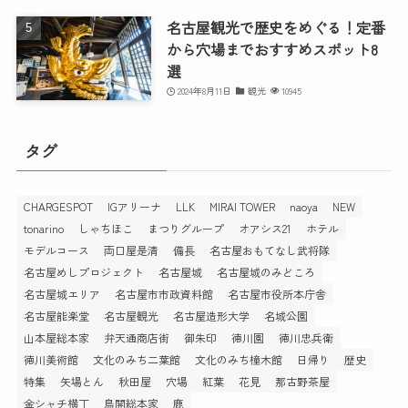
名古屋観光で歴史をめぐる！定番
から穴場までおすすめスポット8
選
2024年8月11日
観光
10945
タグ
CHARGESPOT
IGアリーナ
LLK
MIRAI TOWER
naoya
NEW
tonarino
しゃちほこ
まつりグループ
オアシス21
ホテル
モデルコース
両口屋是清
備長
名古屋おもてなし武将隊
名古屋めしプロジェクト
名古屋城
名古屋城のみどころ
名古屋城エリア
名古屋市市政資料館
名古屋市役所本庁舎
名古屋能楽堂
名古屋観光
名古屋造形大学
名城公園
山本屋総本家
弁天通商店街
御朱印
徳川園
徳川忠兵衛
徳川美術館
文化のみち二葉館
文化のみち橦木館
日帰り
歴史
特集
矢場とん
秋田屋
穴場
紅葉
花見
那古野茶屋
金シャチ横丁
鳥開総本家
鹿