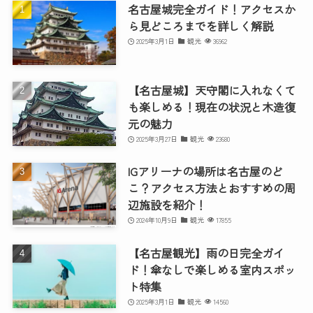
名古屋城完全ガイド！アクセスか
ら見どころまでを詳しく解説
2025年3月1日
観光
36962
【名古屋城】天守閣に入れなくて
も楽しめる！現在の状況と木造復
元の魅力
2025年3月27日
観光
23680
IGアリーナの場所は名古屋のど
こ？アクセス方法とおすすめの周
辺施設を紹介！
2024年10月9日
観光
17855
【名古屋観光】雨の日完全ガイ
ド！傘なしで楽しめる室内スポッ
ト特集
2025年3月1日
観光
14560