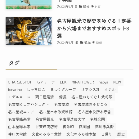
2025年3月1日
観光
14531
名古屋観光で歴史をめぐる！定番
から穴場までおすすめスポット8
選
2024年8月11日
観光
10927
タグ
CHARGESPOT
IGアリーナ
LLK
MIRAI TOWER
naoya
NEW
tonarino
しゃちほこ
まつりグループ
オアシス21
ホテル
モデルコース
両口屋是清
備長
名古屋おもてなし武将隊
名古屋めしプロジェクト
名古屋城
名古屋城のみどころ
名古屋城エリア
名古屋市市政資料館
名古屋市役所本庁舎
名古屋能楽堂
名古屋観光
名古屋造形大学
名城公園
山本屋総本家
弁天通商店街
御朱印
徳川園
徳川忠兵衛
徳川美術館
文化のみち二葉館
文化のみち橦木館
日帰り
歴史